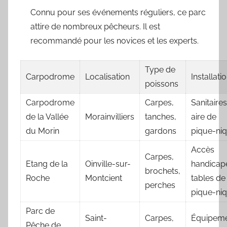
Connu pour ses événements réguliers, ce parc
attire de nombreux pêcheurs. Il est
recommandé pour les novices et les experts.
Type de
Carpodrome
Localisation
Installati
poissons
Carpodrome
Carpes,
Sanitaires
de la Vallée
Morainvilliers
tanches,
aire de
du Morin
gardons
pique-ni
Accès
Carpes,
Etang de la
Oinville-sur-
handicap
brochets,
Roche
Montcient
tables de
perches
pique-ni
Parc de
Saint-
Carpes,
Équipeme
Pêche de